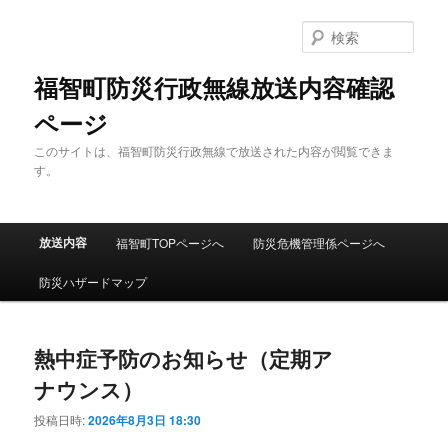
メ
サ
イ
ブ
検
ン
コ
索
コ
ン
福智町防災行政無線放送内容確認
ン
テ
ページ
テ
ン
ン
ツ
このサイトは、福智町防災行政無線で放送された内容が閲覧できま
ツ
へ
す。
へ
移
移
動
動
メ
放送内容
福智町TOPページへ
防災危機管理係ページへ
イ
ン
防災ハザードマップ
メ
ニ
ュ
熱中症予防のお知らせ（定期ア
ー
ナウンス）
投稿日時:
2026年8月3日 18:30